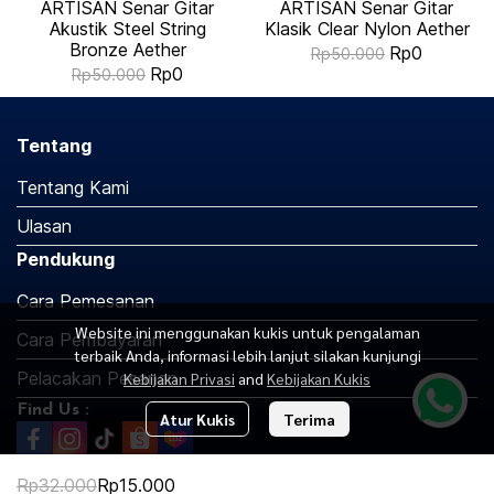
ARTISAN Senar Gitar
ARTISAN Senar Gitar
Akustik Steel String
Klasik Clear Nylon Aether
Bronze Aether
Rp0
Rp50.000
Rp0
Rp50.000
Tentang
Tentang Kami
Ulasan
Pendukung
Cara Pemesanan
Website ini menggunakan kukis untuk pengalaman
Cara Pembayaran
terbaik Anda, informasi lebih lanjut silakan kunjungi
Pelacakan Pesanan
Kebijakan Privasi
and
Kebijakan Kukis
Find Us :
Atur Kukis
Terima
Rp32.000
Rp15.000