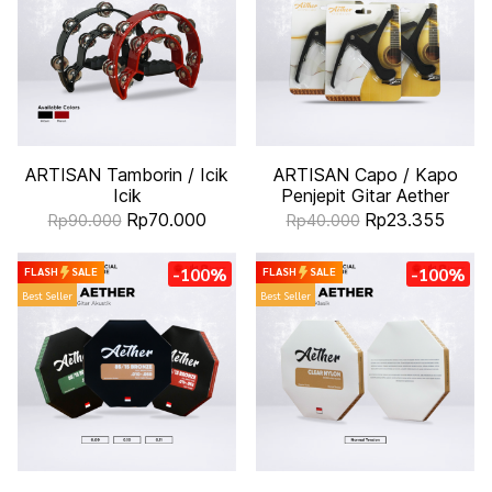
ARTISAN Tamborin / Icik
ARTISAN Capo / Kapo
Icik
Penjepit Gitar Aether
Rp70.000
Rp23.355
Rp90.000
Rp40.000
-100%
-100%
FLASH
SALE
FLASH
SALE
Best Seller
Best Seller