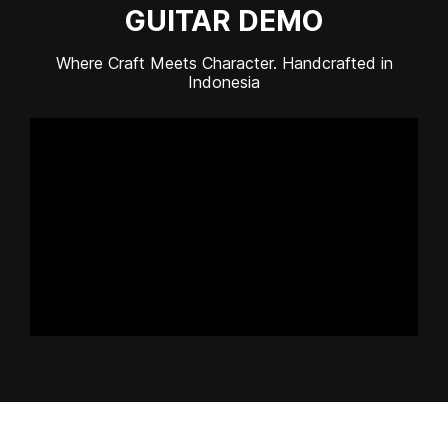
G
U
I
T
A
R
D
E
M
O
Where Craft Meets Character. Handcrafted in
Indonesia