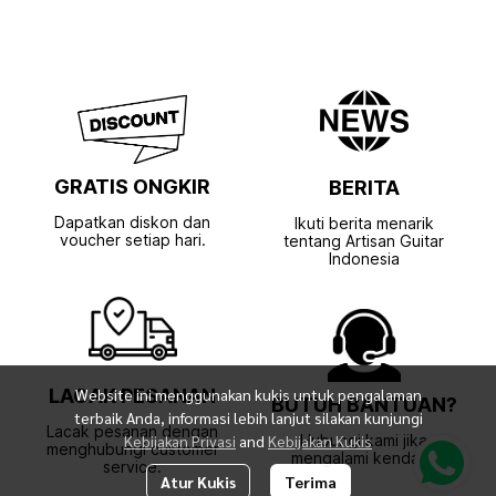
GRATIS ONGKIR
BERITA
Dapatkan diskon dan
Ikuti berita menarik
voucher setiap hari.
tentang Artisan Guitar
Indonesia
LACAK PESANAN
Website ini menggunakan kukis untuk pengalaman
BUTUH BANTUAN?
terbaik Anda, informasi lebih lanjut silakan kunjungi
Lacak pesanan dengan
Kebijakan Privasi
and
Kebijakan Kukis
Hubungi kami jika
menghubungi customer
mengalami kendala.
service.
Atur Kukis
Terima