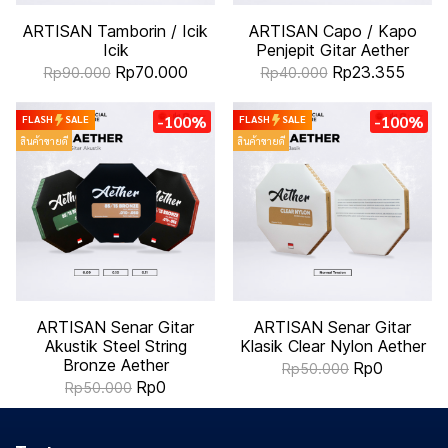
ARTISAN Tamborin / Icik
ARTISAN Capo / Kapo
Icik
Penjepit Gitar Aether
Rp70.000
Rp23.355
Rp90.000
Rp40.000
-100%
-100%
FLASH
SALE
FLASH
SALE
สินค้าขายดี
สินค้าขายดี
ARTISAN Senar Gitar
ARTISAN Senar Gitar
Akustik Steel String
Klasik Clear Nylon Aether
Bronze Aether
Rp0
Rp50.000
Rp0
Rp50.000