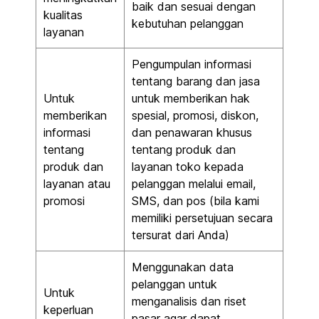
baik dan sesuai dengan
kualitas
kebutuhan pelanggan
layanan
Pengumpulan informasi
tentang barang dan jasa
Untuk
untuk memberikan hak
memberikan
spesial, promosi, diskon,
informasi
dan penawaran khusus
tentang
tentang produk dan
produk dan
layanan toko kepada
layanan atau
pelanggan melalui email,
promosi
SMS, dan pos (bila kami
memiliki persetujuan secara
tersurat dari Anda)
Menggunakan data
pelanggan untuk
Untuk
menganalisis dan riset
keperluan
pasar agar dapat