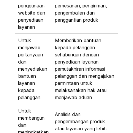
penggunaan
pemesanan, pengiriman,
website dan
pengembalian dan
penyediaan
penggantian produk
layanan
Untuk
Memberikan bantuan
menjawab
kepada pelanggan
pertanyaan
sehubungan dengan
dan
penyediaan layanan
menyediakan
pemutakhiran informasi
bantuan
pelanggan dan mengajukan
layanan
permintaan untuk
kepada
melaksanakan hak atau
pelanggan
menjawab aduan
Untuk
Analisis dan
membangun
pengembangan produk
dan
atau layanan yang lebih
meningkatkan