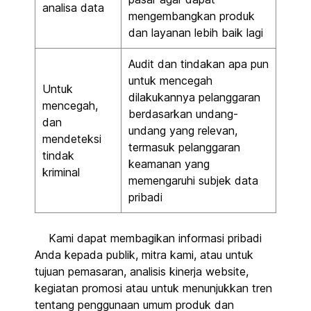
analisa data
mengembangkan produk
dan layanan lebih baik lagi
Audit dan tindakan apa pun
untuk mencegah
Untuk
dilakukannya pelanggaran
mencegah,
berdasarkan undang-
dan
undang yang relevan,
mendeteksi
termasuk pelanggaran
tindak
keamanan yang
kriminal
memengaruhi subjek data
pribadi
Kami dapat membagikan informasi pribadi
Anda kepada publik, mitra kami, atau untuk
tujuan pemasaran, analisis kinerja website,
kegiatan promosi atau untuk menunjukkan tren
tentang penggunaan umum produk dan