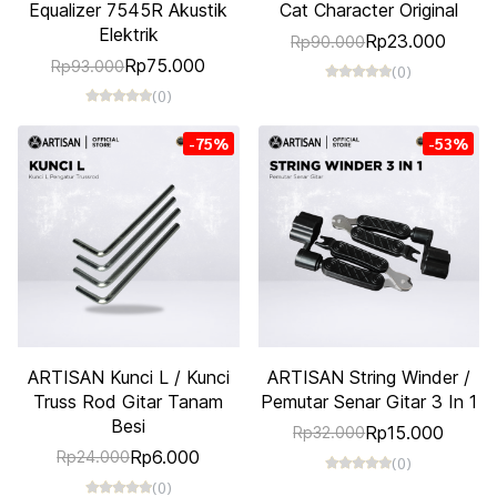
Equalizer 7545R Akustik
Cat Character Original
Elektrik
Rp23.000
Rp90.000
Rp75.000
Rp93.000
(0)
(0)
-75%
-53%
ARTISAN Kunci L / Kunci
ARTISAN String Winder /
Truss Rod Gitar Tanam
Pemutar Senar Gitar 3 In 1
Besi
Rp15.000
Rp32.000
Rp6.000
Rp24.000
(0)
(0)