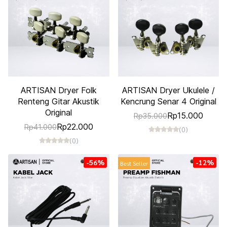
ARTISAN Dryer Folk
ARTISAN Dryer Ukulele /
Renteng Gitar Akustik
Kencrung Senar 4 Original
Original
Rp15.000
Rp35.000
Rp22.000
Rp41.000
(0)
(0)
-56%
-12%
Best Seller