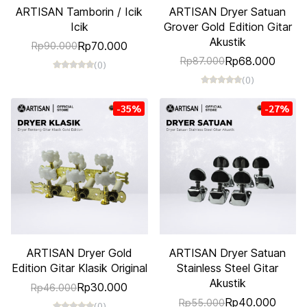
ARTISAN Tamborin / Icik
ARTISAN Dryer Satuan
Icik
Grover Gold Edition Gitar
Akustik
Rp70.000
Rp90.000
Rp68.000
Rp87.000
(0)
(0)
-35%
-27%
ARTISAN Dryer Gold
ARTISAN Dryer Satuan
Edition Gitar Klasik Original
Stainless Steel Gitar
Akustik
Rp30.000
Rp46.000
Rp40.000
Rp55.000
(0)