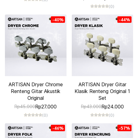
(0)
-40%
-44%
ARTISAN Dryer Chrome
ARTISAN Dryer Gitar
Renteng Gitar Akustik
Klasik Renteng Original 1
Original
Set
Rp27.000
Rp24.000
Rp45.000
Rp43.000
(0)
(0)
-46%
-57%