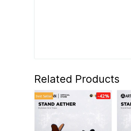
Related Products
-42%
Best Seller