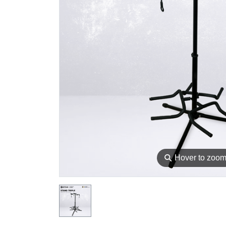
⚲
Hover to zoo