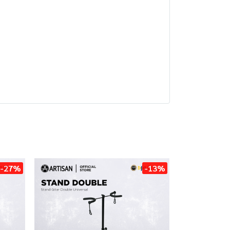
-27%
-13%