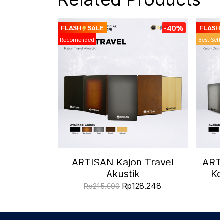
-40%
FLASH
SALE
FLASH
Recomended
Best Sel
ARTISAN Kajon Travel
ART
Akustik
Ko
Rp128.248
Rp215.000