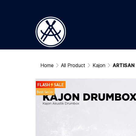
Home
All Product
Kajon
ARTISAN 
FLASH
SALE
Best Seller