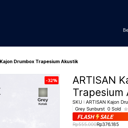
Be
Kajon Drumbox Trapesium Akustik
ARTISAN K
-32%
Trapesium 
SKU : ARTISAN Kajon Dru
Grey Sunburst
0 Sold
FLASH
SALE
Rp555.000
Rp376.185