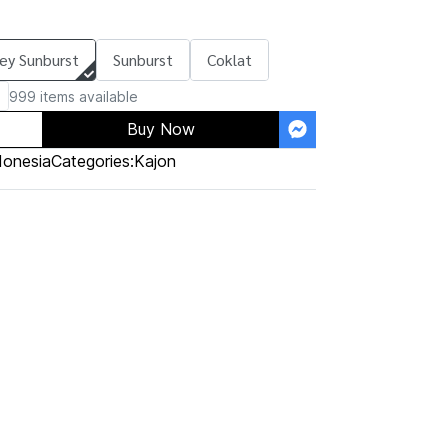
ey Sunburst
Sunburst
Coklat
999 items available
Buy Now
donesia
Categories:
Kajon