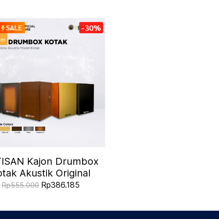
-30%
SALE
ler
ISAN Kajon Drumbox
tak Akustik Original
Rp386.185
Rp555.000