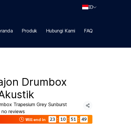
ID
randa
Produk
Hubungi Kami
FAQ
ajon Drumbox
Akustik
mbox Trapesium Grey Sunburst
Share
no reviews
23
10
51
48
:
:
:
Will end in