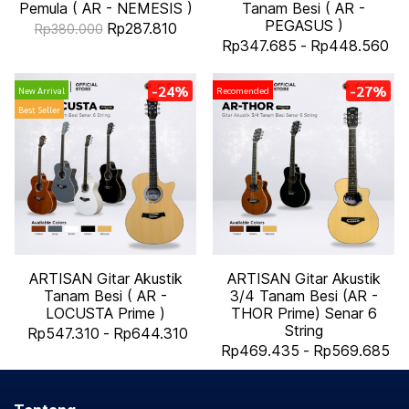
Pemula ( AR - NEMESIS )
Tanam Besi ( AR -
PEGASUS )
Rp287.810
Rp380.000
Rp347.685
-
Rp448.560
-24%
-27%
New Arrival
Recomended
Best Seller
ARTISAN Gitar Akustik
ARTISAN Gitar Akustik
Tanam Besi ( AR -
3/4 Tanam Besi (AR -
LOCUSTA Prime )
THOR Prime) Senar 6
String
Rp547.310
-
Rp644.310
Rp469.435
-
Rp569.685