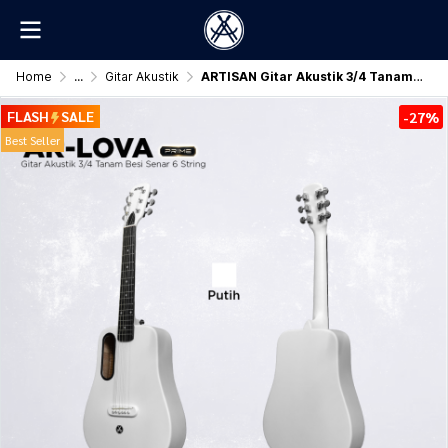
Home
...
Gitar Akustik
ARTISAN Gitar Akustik 3/4 Tanam Besi ( AR - LOVA Prime )
FLASH
SALE
-27%
Best Seller