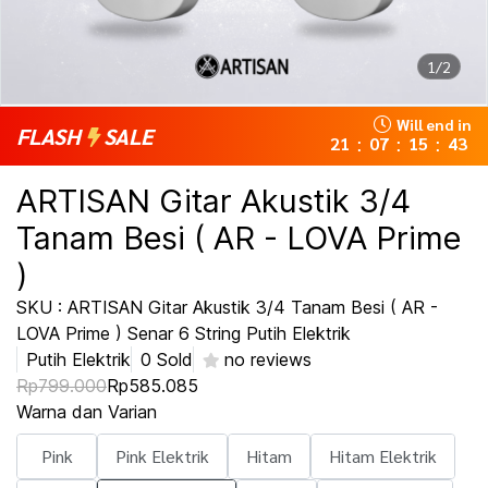
1/2
Will end in
FLASH
SALE
21
07
15
43
:
:
:
ARTISAN Gitar Akustik 3/4
Tanam Besi ( AR - LOVA Prime
)
SKU : ARTISAN Gitar Akustik 3/4 Tanam Besi ( AR -
LOVA Prime ) Senar 6 String Putih Elektrik
Putih Elektrik
0 Sold
no reviews
Rp799.000
Rp585.085
Warna dan Varian
Pink
Pink Elektrik
Hitam
Hitam Elektrik