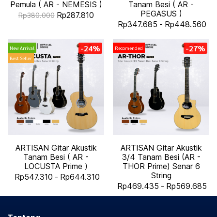
Pemula ( AR - NEMESIS )
Tanam Besi ( AR -
PEGASUS )
Rp287.810
Rp380.000
Rp347.685
-
Rp448.560
-24%
-27%
New Arrival
Recomended
Best Seller
ARTISAN Gitar Akustik
ARTISAN Gitar Akustik
Tanam Besi ( AR -
3/4 Tanam Besi (AR -
LOCUSTA Prime )
THOR Prime) Senar 6
String
Rp547.310
-
Rp644.310
Rp469.435
-
Rp569.685