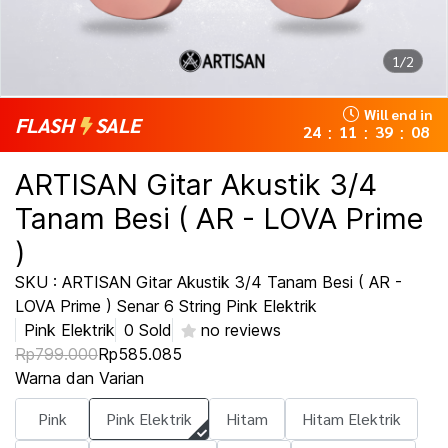
1/2
Will end in
FLASH
SALE
24
11
39
08
:
:
:
ARTISAN Gitar Akustik 3/4
Tanam Besi ( AR - LOVA Prime
)
SKU : ARTISAN Gitar Akustik 3/4 Tanam Besi ( AR -
LOVA Prime ) Senar 6 String Pink Elektrik
Pink Elektrik
0 Sold
no reviews
Rp799.000
Rp585.085
Warna dan Varian
Pink
Pink Elektrik
Hitam
Hitam Elektrik