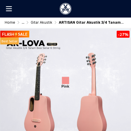
Home
...
Gitar Akustik
ARTISAN Gitar Akustik 3/4 Tanam Besi ( AR - LOVA Prime )
FLASH
SALE
-27%
Best Seller