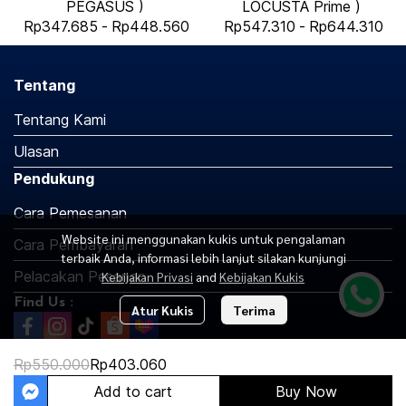
PEGASUS )
LOCUSTA Prime )
Rp347.685
-
Rp448.560
Rp547.310
-
Rp644.310
Tentang
Tentang Kami
Ulasan
Pendukung
Cara Pemesanan
Website ini menggunakan kukis untuk pengalaman
Cara Pembayaran
terbaik Anda, informasi lebih lanjut silakan kunjungi
Pelacakan Pesanan
Kebijakan Privasi
and
Kebijakan Kukis
Find Us :
Atur Kukis
Terima
Rp550.000
Rp403.060
Copyright 2026 | All Rights Reserved | Powered by MWE
Add to cart
Buy Now