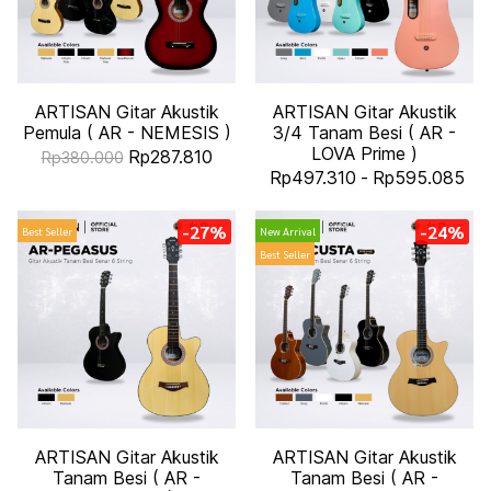
ARTISAN Gitar Akustik
ARTISAN Gitar Akustik
Pemula ( AR - NEMESIS )
3/4 Tanam Besi ( AR -
LOVA Prime )
Rp287.810
Rp380.000
Rp497.310
-
Rp595.085
-27%
-24%
Best Seller
New Arrival
Best Seller
ARTISAN Gitar Akustik
ARTISAN Gitar Akustik
Tanam Besi ( AR -
Tanam Besi ( AR -