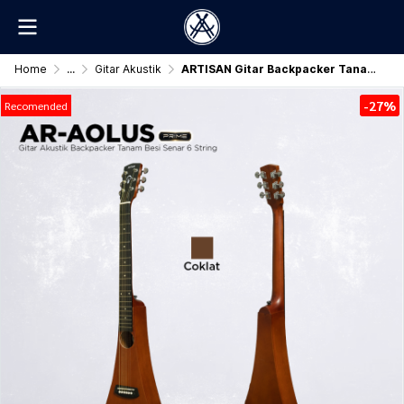
Home
...
Gitar Akustik
ARTISAN Gitar Backpacker Tanam Besi ( AR - AOLUS Prime )
-27%
Recomended