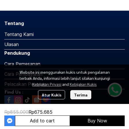
Tentang
Tentang Kami
Ulasan
Pendukung
Cara Pemesanan
Website ini menggunakan kukis untuk pengalaman
Cara Pembayaran
terbaik Anda, informasi lebih lanjut silakan kunjungi
Pelacakan Pesanan
Kebijakan Privasi
and
Kebijakan Kukis
Find Us :
Atur Kukis
Terima
Rp855.000
Rp675.685
Copyright 2026 | All Rights Reserved | Powered by MWE
Add to cart
Buy Now
Jasa Pembuatan Website Oleh MakeWebEasy