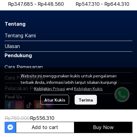
Rp347.685
-
Rp448.560
Rp547.310
-
Rp644.310
Tentang
Tentang Kami
Ulasan
Pendukung
Cara Pemesanan
Website ini menggunakan kukis untuk pengalaman
Cara Pembayaran
terbaik Anda, informasi lebih lanjut silakan kunjungi
Pelacakan Pesanan
Kebijakan Privasi
and
Kebijakan Kukis
Find Us :
Atur Kukis
Terima
Rp760.000
Rp556.310
Copyright 2026 | All Rights Reserved | Powered by MWE
Add to cart
Buy Now
Jasa Pembuatan Website Oleh MakeWebEasy