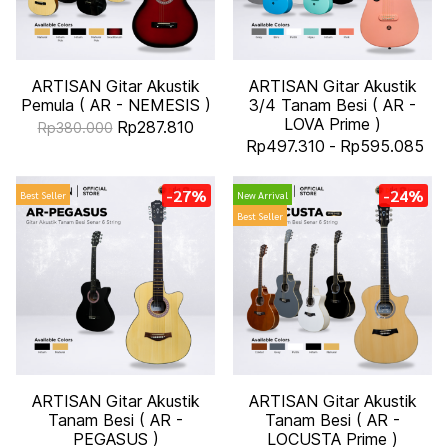
ARTISAN Gitar Akustik
ARTISAN Gitar Akustik
Pemula ( AR - NEMESIS )
3/4 Tanam Besi ( AR -
LOVA Prime )
Rp287.810
Rp380.000
Rp497.310
-
Rp595.085
-27%
-24%
Best Seller
New Arrival
Best Seller
ARTISAN Gitar Akustik
ARTISAN Gitar Akustik
Tanam Besi ( AR -
Tanam Besi ( AR -
PEGASUS )
LOCUSTA Prime )