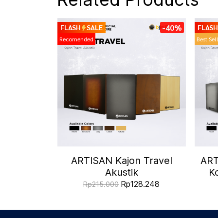
-40%
FLASH
SALE
FLASH
Recomended
Best Sel
ARTISAN Kajon Travel
ART
Akustik
Ko
Rp128.248
Rp215.000