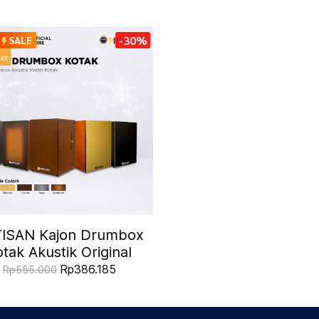
-30%
SALE
ler
ISAN Kajon Drumbox
tak Akustik Original
Rp386.185
Rp555.000