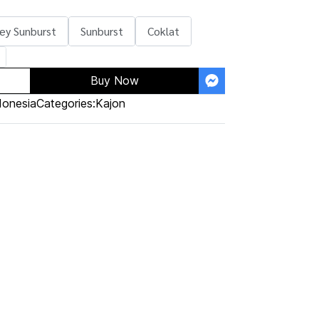
ey Sunburst
Sunburst
Coklat
Buy Now
donesia
Categories:
Kajon