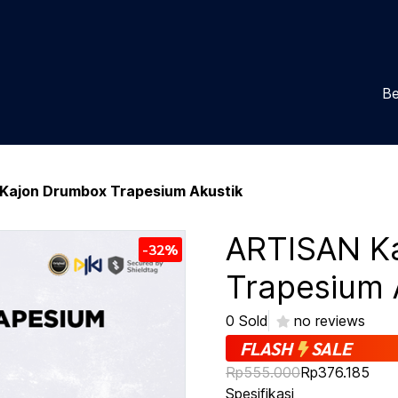
Be
Kajon Drumbox Trapesium Akustik
ARTISAN K
-32%
Trapesium 
0 Sold
no reviews
FLASH
SALE
Rp555.000
Rp376.185
Spesifikasi