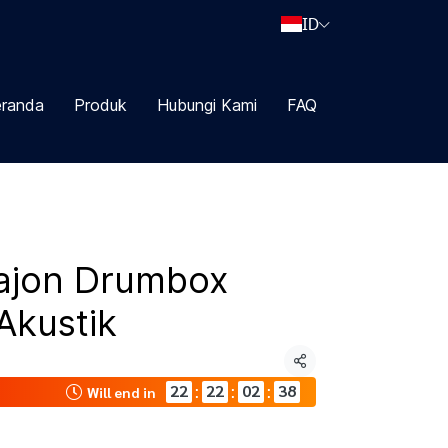
ID
randa
Produk
Hubungi Kami
FAQ
ajon Drumbox
Akustik
Share
22
22
02
38
:
:
:
Will end in