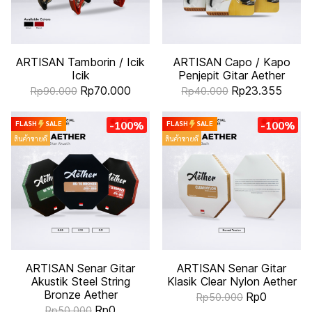
ARTISAN Tamborin / Icik
ARTISAN Capo / Kapo
Icik
Penjepit Gitar Aether
Rp70.000
Rp23.355
Rp90.000
Rp40.000
-100%
-100%
FLASH
SALE
FLASH
SALE
สินค้าขายดี
สินค้าขายดี
ARTISAN Senar Gitar
ARTISAN Senar Gitar
Akustik Steel String
Klasik Clear Nylon Aether
Bronze Aether
Rp0
Rp50.000
Rp0
Rp50.000