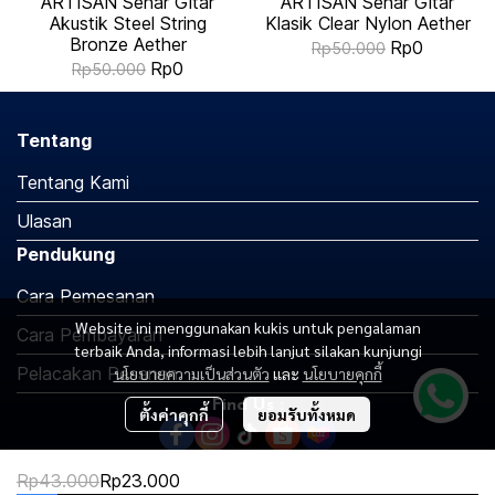
ARTISAN Senar Gitar
ARTISAN Senar Gitar
Akustik Steel String
Klasik Clear Nylon Aether
Bronze Aether
Rp0
Rp50.000
Rp0
Rp50.000
Tentang
Tentang Kami
Ulasan
Pendukung
Cara Pemesanan
Website ini menggunakan kukis untuk pengalaman
Cara Pembayaran
terbaik Anda, informasi lebih lanjut silakan kunjungi
Pelacakan Pesanan
นโยบายความเป็นส่วนตัว
และ
นโยบายคุกกี้
Find Us :
ตั้งค่าคุกกี้
ยอมรับทั้งหมด
Rp43.000
Rp23.000