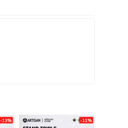
-13%
-11%