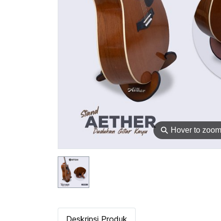
⚲
Hover to zoo
Deskripsi Produk