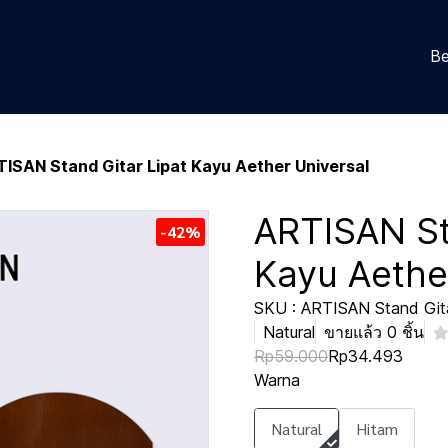
Be
ISAN Stand Gitar Lipat Kayu Aether Universal
ARTISAN St
-42%
Kayu Aethe
SKU : ARTISAN Stand Gitar
Natural
ขายแล้ว 0 ชิ้น
Rp59.000
Rp34.493
Warna
Natural
Hitam