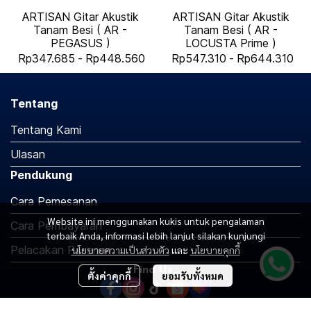
ARTISAN Gitar Akustik
ARTISAN Gitar Akustik
Tanam Besi ( AR -
Tanam Besi ( AR -
PEGASUS )
LOCUSTA Prime )
Rp347.685
-
Rp448.560
Rp547.310
-
Rp644.310
Tentang
Tentang Kami
Ulasan
Pendukung
Cara Pemesanan
Website ini menggunakan kukis untuk pengalaman
Cara Pembayaran
terbaik Anda, informasi lebih lanjut silakan kunjungi
Pelacakan Pesanan
นโยบายความเป็นส่วนตัว
และ
นโยบายคุกกี้
Find Us :
ตั้งค่าคุกกี้
ยอมรับทั้งหมด