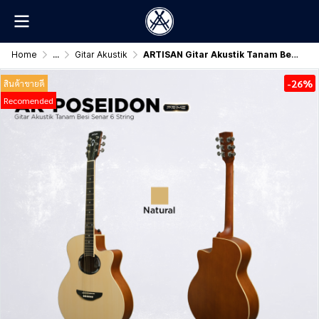
Home
...
Gitar Akustik
ARTISAN Gitar Akustik Tanam Besi ( AR - POSEIDON Prime )
-26%
สินค้าขายดี
Recomended