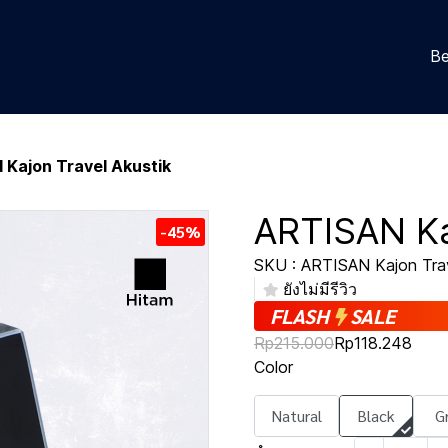
Be
Kajon Travel Akustik
ARTISAN Ka
-45%
SKU : ARTISAN Kajon Trav
ยังไม่มีรีวิว
FLASH
SALE
Rp215.000
Rp118.248
Color
Natural
Black
G