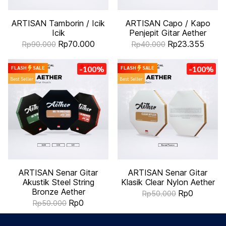
ARTISAN Tamborin / Icik
ARTISAN Capo / Kapo
Icik
Penjepit Gitar Aether
Rp70.000
Rp23.355
Rp90.000
Rp40.000
-100%
-100%
FLASH
SALE
FLASH
SALE
Best Seller
Best Seller
ARTISAN Senar Gitar
ARTISAN Senar Gitar
Akustik Steel String
Klasik Clear Nylon Aether
Bronze Aether
Rp0
Rp50.000
Rp0
Rp50.000