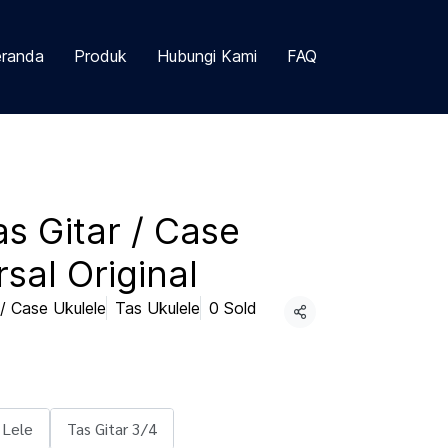
randa
Produk
Hubungi Kami
FAQ
s Gitar / Case
rsal Original
/ Case Ukulele
Tas Ukulele
0 Sold
Share
 Lele
Tas Gitar 3/4