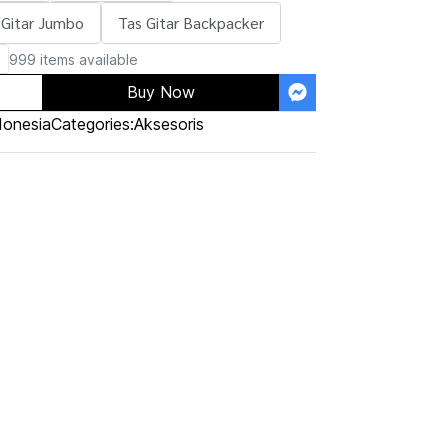
 Gitar Jumbo
Tas Gitar Backpacker
999 items available
Buy Now
donesia
Categories:
Aksesoris