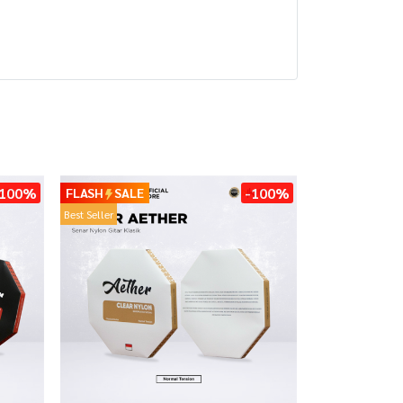
-100%
-100%
FLASH
SALE
Best Seller