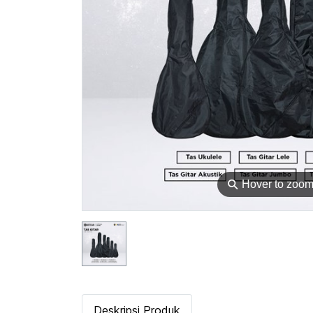
⚲
Hover to zoo
Deskripsi Produk