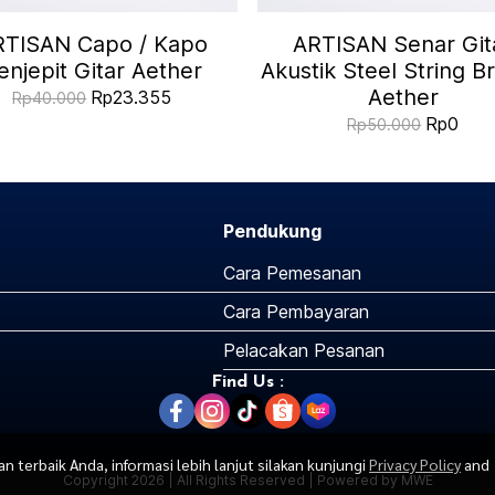
RTISAN Capo / Kapo
ARTISAN Senar Git
enjepit Gitar Aether
Akustik Steel String B
Aether
Rp23.355
Rp40.000
Rp0
Rp50.000
Pendukung
Cara Pemesanan
Cara Pembayaran
Pelacakan Pesanan
Find Us :
terbaik Anda, informasi lebih lanjut silakan kunjungi
Privacy Policy
and
Copyright 2026 | All Rights Reserved | Powered by MWE