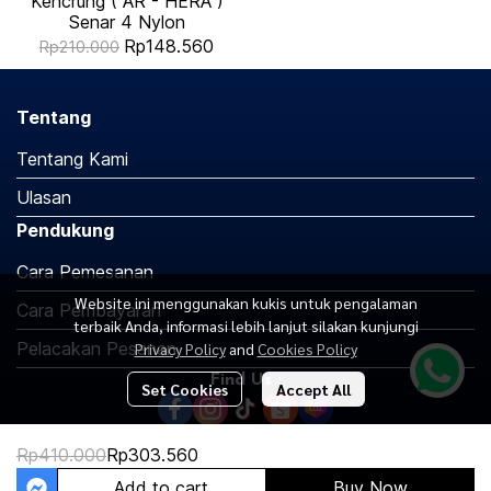
Kencrung ( AR - HERA )
Senar 4 Nylon
Rp148.560
Rp210.000
Tentang
Tentang Kami
Ulasan
Pendukung
Cara Pemesanan
Website ini menggunakan kukis untuk pengalaman
Cara Pembayaran
terbaik Anda, informasi lebih lanjut silakan kunjungi
Pelacakan Pesanan
Privacy Policy
and
Cookies Policy
Find Us :
Set Cookies
Accept All
Rp410.000
Rp303.560
Copyright 2026 | All Rights Reserved | Powered by MWE
Add to cart
Buy Now