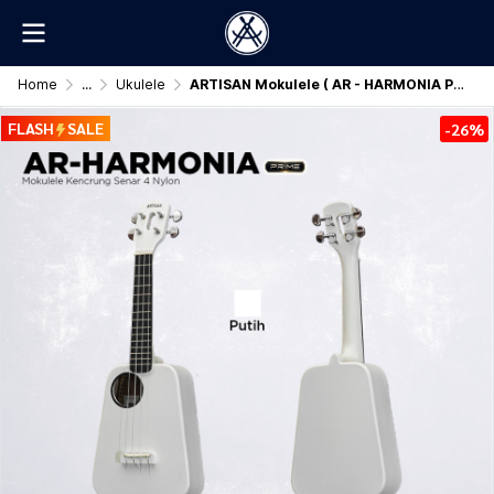
Home
...
Ukulele
ARTISAN Mokulele ( AR - HARMONIA Prime ) Senar 4 Nylon
FLASH
SALE
-26%