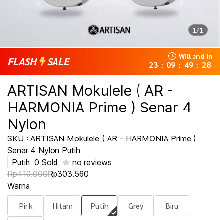
1/1
Will end in
FLASH
SALE
23
09
49
27
:
:
:
ARTISAN Mokulele ( AR -
HARMONIA Prime ) Senar 4
Nylon
SKU : ARTISAN Mokulele ( AR - HARMONIA Prime )
Senar 4 Nylon Putih
Putih
0 Sold
no reviews
Rp410.000
Rp303.560
Warna
Pink
Hitam
Putih
Grey
Biru