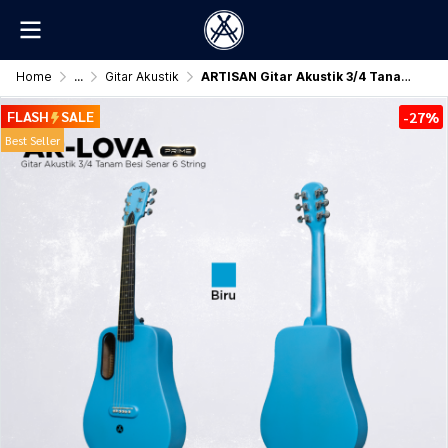
Home
...
Gitar Akustik
ARTISAN Gitar Akustik 3/4 Tanam Besi ( AR - LOVA Prime ) Senar 6 String
FLASH
SALE
-27%
Best Seller