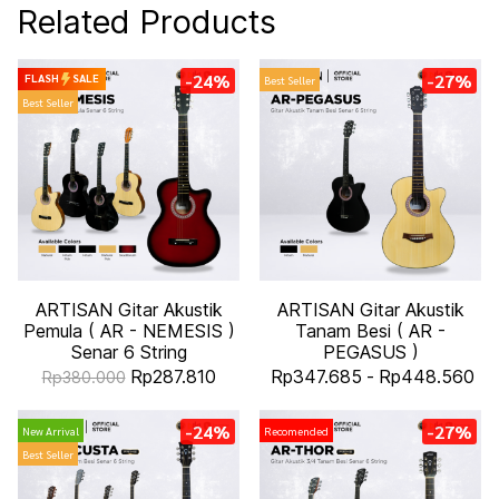
Related Products
-24%
-27%
FLASH
SALE
Best Seller
Best Seller
ARTISAN Gitar Akustik
ARTISAN Gitar Akustik
Pemula ( AR - NEMESIS )
Tanam Besi ( AR -
Senar 6 String
PEGASUS )
Rp287.810
Rp347.685
-
Rp448.560
Rp380.000
-24%
-27%
New Arrival
Recomended
Best Seller