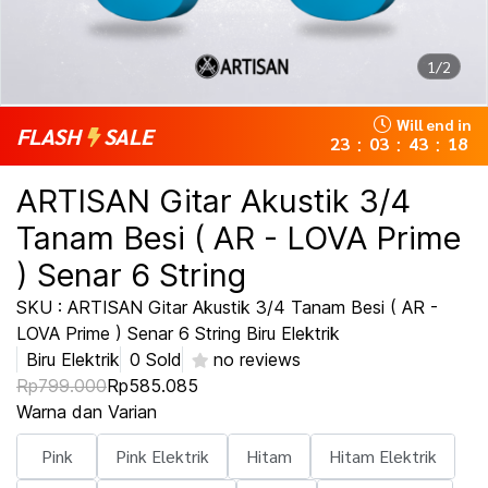
1/2
Will end in
FLASH
SALE
23
03
43
18
:
:
:
ARTISAN Gitar Akustik 3/4
Tanam Besi ( AR - LOVA Prime
) Senar 6 String
SKU : ARTISAN Gitar Akustik 3/4 Tanam Besi ( AR -
LOVA Prime ) Senar 6 String Biru Elektrik
Biru Elektrik
0 Sold
no reviews
Rp799.000
Rp585.085
Warna dan Varian
Pink
Pink Elektrik
Hitam
Hitam Elektrik