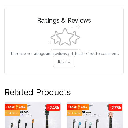
Ratings & Reviews
There are no ratings and reviews yet. Be the first to comment.
Review
Related Products
-24%
-27%
FLASH
SALE
FLASH
SALE
Best Seller
Best Seller