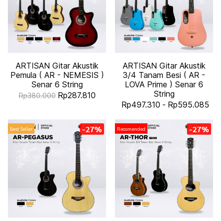
ARTISAN Gitar Akustik
ARTISAN Gitar Akustik
Pemula ( AR - NEMESIS )
3/4 Tanam Besi ( AR -
Senar 6 String
LOVA Prime ) Senar 6
String
Rp287.810
Rp380.000
Rp497.310
-
Rp595.085
-27%
-27%
Best Seller
Recomended