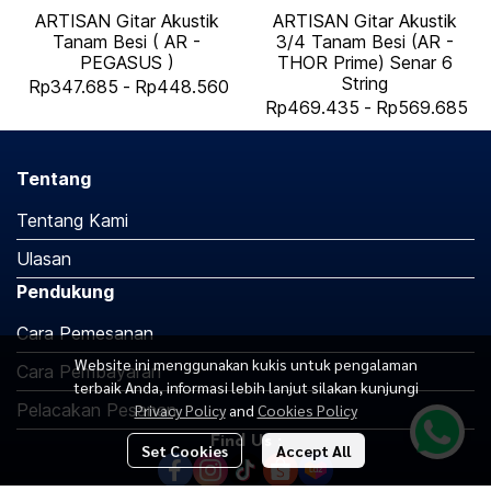
ARTISAN Gitar Akustik
ARTISAN Gitar Akustik
Tanam Besi ( AR -
3/4 Tanam Besi (AR -
PEGASUS )
THOR Prime) Senar 6
String
Rp347.685
-
Rp448.560
Rp469.435
-
Rp569.685
Tentang
Tentang Kami
Ulasan
Pendukung
Cara Pemesanan
Website ini menggunakan kukis untuk pengalaman
Cara Pembayaran
terbaik Anda, informasi lebih lanjut silakan kunjungi
Pelacakan Pesanan
Privacy Policy
and
Cookies Policy
Find Us :
Set Cookies
Accept All