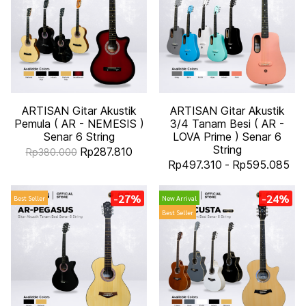
ARTISAN Gitar Akustik
ARTISAN Gitar Akustik
Pemula ( AR - NEMESIS )
3/4 Tanam Besi ( AR -
Senar 6 String
LOVA Prime ) Senar 6
String
Rp287.810
Rp380.000
Rp497.310
-
Rp595.085
-27%
-24%
Best Seller
New Arrival
Best Seller