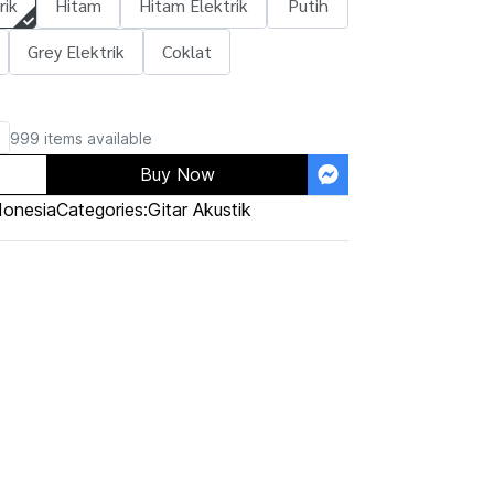
rik
Hitam
Hitam Elektrik
Putih
Grey Elektrik
Coklat
999 items available
Buy Now
donesia
Categories:
Gitar Akustik