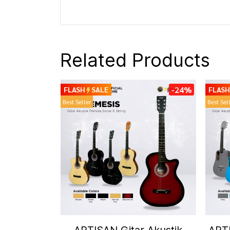
Related Products
-24%
FLASH
SALE
FLASH
Best Seller
Best Sel
ARTISAN Gitar Akustik
ARTI