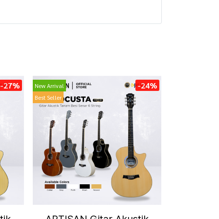
-27%
-24%
New Arrival
Best Seller
tik
ARTISAN Gitar Akustik