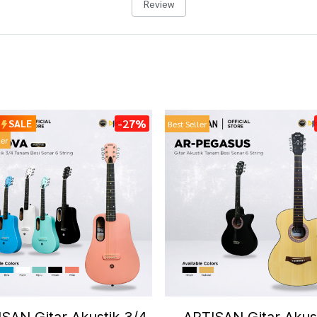
Review
-27%
SALE
Best Seller
ler
SAN Gitar Akustik 3/4
ARTISAN Gitar Akus