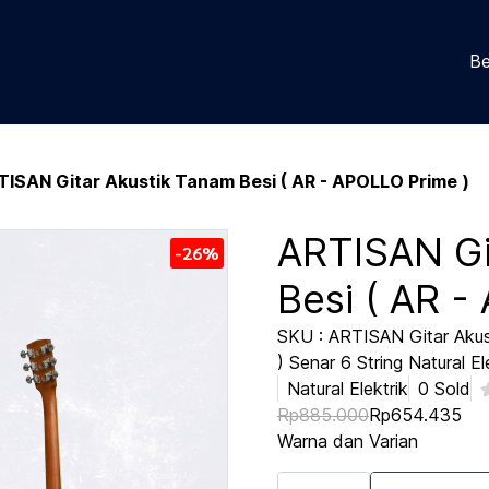
Be
TISAN Gitar Akustik Tanam Besi ( AR - APOLLO Prime )
ARTISAN Gi
-26%
Besi ( AR -
SKU : ARTISAN Gitar Aku
) Senar 6 String Natural El
Natural Elektrik
0 Sold
Rp885.000
Rp654.435
Warna dan Varian