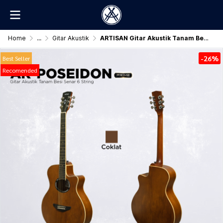
Home
...
Gitar Akustik
ARTISAN Gitar Akustik Tanam Besi ( AR - POSEIDON Prime )
-26%
Best Seller
Recomended