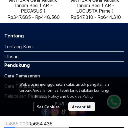
ARTISAN Gitar Akustik
ARTISAN Gitar Akustik
Tanam Besi ( AR -
Tanam Besi ( AR -
PEGASUS )
LOCUSTA Prime )
Rp347.685
-
Rp448.560
Rp547.310
-
Rp644.310
Tentang
Tentang Kami
Ulasan
Pendukung
Cara Pemesanan
Website ini menggunakan kukis untuk pengalaman
Cara Pembayaran
terbaik Anda, informasi lebih lanjut silakan kunjungi
Pelacakan Pesanan
Privacy Policy
and
Cookies Policy
Find Us :
Set Cookies
Accept All
Rp885.000
Rp654.435