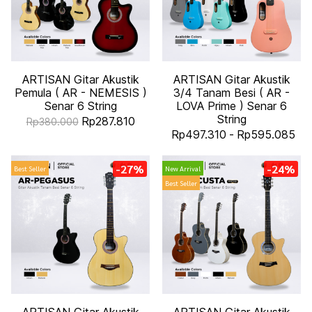
ARTISAN Gitar Akustik
ARTISAN Gitar Akustik
Pemula ( AR - NEMESIS )
3/4 Tanam Besi ( AR -
Senar 6 String
LOVA Prime ) Senar 6
String
Rp287.810
Rp380.000
Rp497.310
-
Rp595.085
-27%
-24%
Best Seller
New Arrival
Best Seller