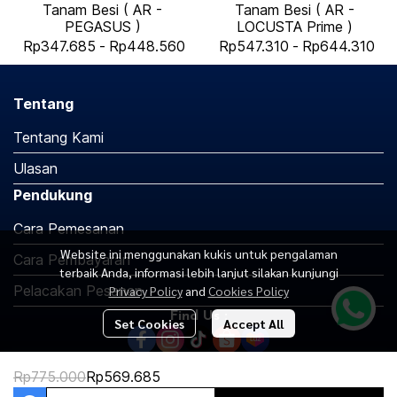
Tanam Besi ( AR -
Tanam Besi ( AR -
PEGASUS )
LOCUSTA Prime )
Rp347.685
-
Rp448.560
Rp547.310
-
Rp644.310
Tentang
Tentang Kami
Ulasan
Pendukung
Cara Pemesanan
Website ini menggunakan kukis untuk pengalaman
Cara Pembayaran
terbaik Anda, informasi lebih lanjut silakan kunjungi
Pelacakan Pesanan
Privacy Policy
and
Cookies Policy
Find Us :
Set Cookies
Accept All
Rp775.000
Rp569.685
Copyright 2026 | All Rights Reserved | Powered by MWE