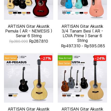
ARTISAN Gitar Akustik
ARTISAN Gitar Akustik
Pemula ( AR - NEMESIS )
3/4 Tanam Besi ( AR -
Senar 6 String
LOVA Prime ) Senar 6
String
Rp287.810
Rp380.000
Rp497.310
-
Rp595.085
-27%
-24%
Best Seller
New Arrival
Best Seller
ARTISAN Gitar Akustik
ARTISAN Gitar Akustik