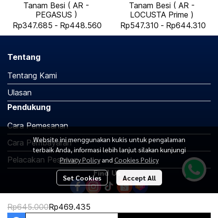
Tanam Besi ( AR -
Tanam Besi ( AR -
PEGASUS )
LOCUSTA Prime )
Rp347.685
-
Rp448.560
Rp547.310
-
Rp644.310
Tentang
Tentang Kami
Ulasan
Pendukung
Cara Pemesanan
Website ini menggunakan kukis untuk pengalaman
Cara Pembayaran
terbaik Anda, informasi lebih lanjut silakan kunjungi
Pelacakan Pesanan
Privacy Policy
and
Cookies Policy
Find Us :
Set Cookies
Accept All
Rp645.000
Rp469.435
Copyright 2026 | All Rights Reserved | Powered by MWE