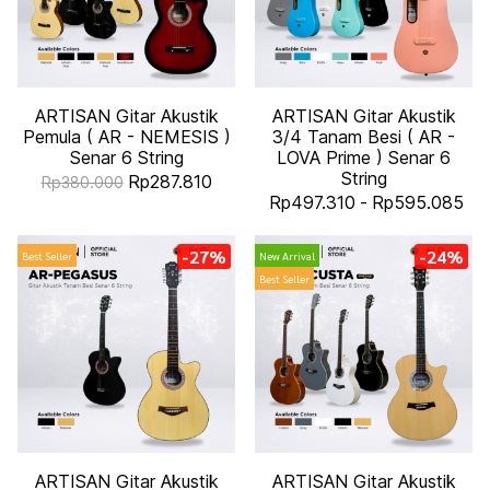
ARTISAN Gitar Akustik
ARTISAN Gitar Akustik
Pemula ( AR - NEMESIS )
3/4 Tanam Besi ( AR -
Senar 6 String
LOVA Prime ) Senar 6
String
Rp287.810
Rp380.000
Rp497.310
-
Rp595.085
-27%
-24%
Best Seller
New Arrival
Best Seller
ARTISAN Gitar Akustik
ARTISAN Gitar Akustik