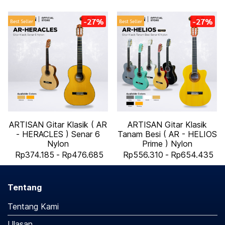
-27%
-27%
Best Seller
Best Seller
ARTISAN Gitar Klasik ( AR
ARTISAN Gitar Klasik
- HERACLES ) Senar 6
Tanam Besi ( AR - HELIOS
Nylon
Prime ) Nylon
Rp374.185
-
Rp476.685
Rp556.310
-
Rp654.435
Tentang
Tentang Kami
Ulasan