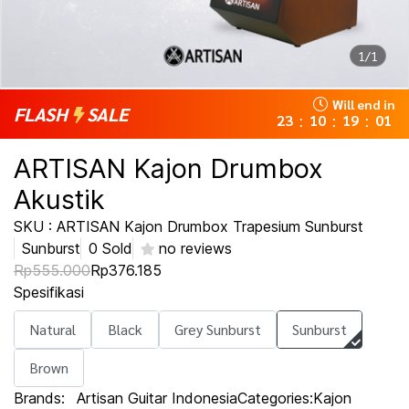
1/1
Will end in
FLASH
SALE
23
10
19
01
:
:
:
ARTISAN Kajon Drumbox
Akustik
SKU : ARTISAN Kajon Drumbox Trapesium Sunburst
Sunburst
0 Sold
no reviews
Rp555.000
Rp376.185
Spesifikasi
Natural
Black
Grey Sunburst
Sunburst
Brown
Brands:
Artisan Guitar Indonesia
Categories:
Kajon