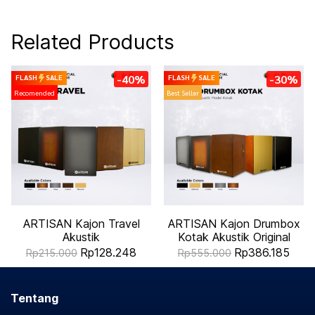
Related Products
-40%
-30%
FLASH
SALE
FLASH
SALE
Recomended
Best Seller
ARTISAN Kajon Travel
ARTISAN Kajon Drumbox
Akustik
Kotak Akustik Original
Rp128.248
Rp386.185
Rp215.000
Rp555.000
Tentang