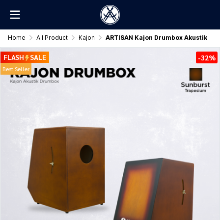
Home
All Product
Kajon
ARTISAN Kajon Drumbox Akustik
FLASH
SALE
-32%
Best Seller