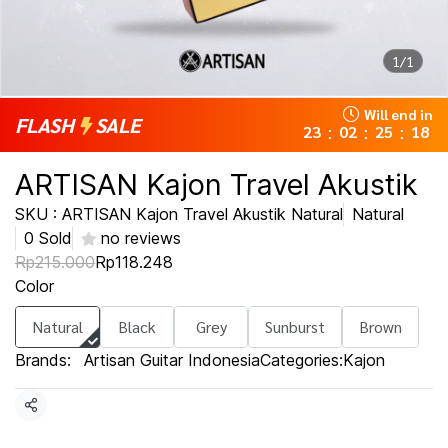
1/1
Will end in
FLASH
SALE
23
02
25
18
:
:
:
ARTISAN Kajon Travel Akustik
SKU : ARTISAN Kajon Travel Akustik Natural
Natural
0 Sold
no reviews
Rp215.000
Rp118.248
Color
Natural
Black
Grey
Sunburst
Brown
Brands:
Artisan Guitar Indonesia
Categories:
Kajon
Share