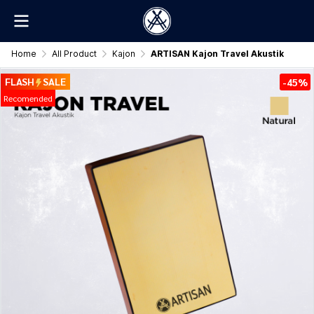
Home
All Product
Kajon
ARTISAN Kajon Travel Akustik
FLASH
SALE
-45%
Recomended