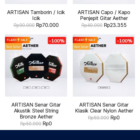
ARTISAN Tamborin / Icik
ARTISAN Capo / Kapo
Icik
Penjepit Gitar Aether
Rp70.000
Rp23.355
Rp90.000
Rp40.000
-100%
-100%
FLASH
SALE
FLASH
SALE
Best Seller
Best Seller
ARTISAN Senar Gitar
ARTISAN Senar Gitar
Akustik Steel String
Klasik Clear Nylon Aether
Bronze Aether
Rp0
Rp50.000
Rp0
Rp50.000