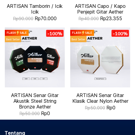
ARTISAN Tamborin / Icik
ARTISAN Capo / Kapo
Icik
Penjepit Gitar Aether
Rp70.000
Rp23.355
Rp90.000
Rp40.000
-100%
-100%
FLASH
SALE
FLASH
SALE
Best Seller
Best Seller
ARTISAN Senar Gitar
ARTISAN Senar Gitar
Akustik Steel String
Klasik Clear Nylon Aether
Bronze Aether
Rp0
Rp50.000
Rp0
Rp50.000
Tentang