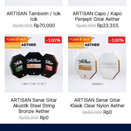
ARTISAN Tamborin / Icik
ARTISAN Capo / Kapo
Icik
Penjepit Gitar Aether
Rp70.000
Rp23.355
Rp90.000
Rp40.000
-100%
-100%
FLASH
SALE
FLASH
SALE
Best Seller
Best Seller
ARTISAN Senar Gitar
ARTISAN Senar Gitar
Akustik Steel String
Klasik Clear Nylon Aether
Bronze Aether
Rp0
Rp50.000
Rp0
Rp50.000