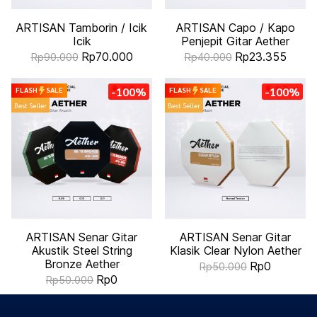
ARTISAN Tamborin / Icik
ARTISAN Capo / Kapo
Icik
Penjepit Gitar Aether
Rp70.000
Rp23.355
Rp90.000
Rp40.000
-100%
-100%
FLASH
SALE
FLASH
SALE
Best Seller
Best Seller
ARTISAN Senar Gitar
ARTISAN Senar Gitar
Akustik Steel String
Klasik Clear Nylon Aether
Bronze Aether
Rp0
Rp50.000
Rp0
Rp50.000