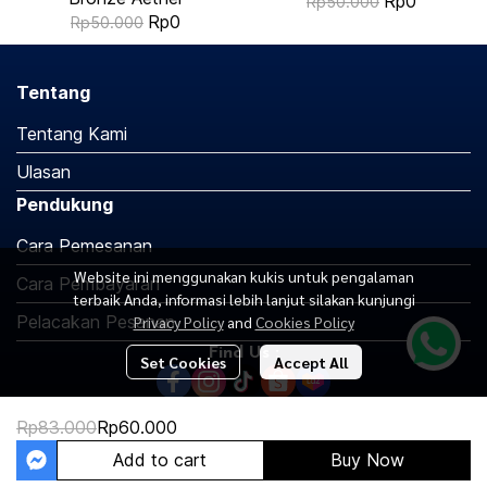
Rp0
Rp50.000
Rp0
Rp50.000
Tentang
Tentang Kami
Ulasan
Pendukung
Cara Pemesanan
Website ini menggunakan kukis untuk pengalaman
Cara Pembayaran
terbaik Anda, informasi lebih lanjut silakan kunjungi
Pelacakan Pesanan
Privacy Policy
and
Cookies Policy
Find Us :
Set Cookies
Accept All
Rp83.000
Rp60.000
Copyright 2026 | All Rights Reserved | Powered by MWE
Add to cart
Buy Now
Powered By
MakeWebEasy