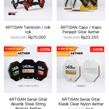
ARTISAN Tamborin / Icik
ARTISAN Capo / Kapo
Icik
Penjepit Gitar Aether
Rp70.000
Rp23.355
Rp90.000
Rp40.000
-100%
-100%
FLASH
SALE
FLASH
SALE
Best Seller
Best Seller
ARTISAN Senar Gitar
ARTISAN Senar Gitar
Akustik Steel String
Klasik Clear Nylon Aether
Bronze Aether