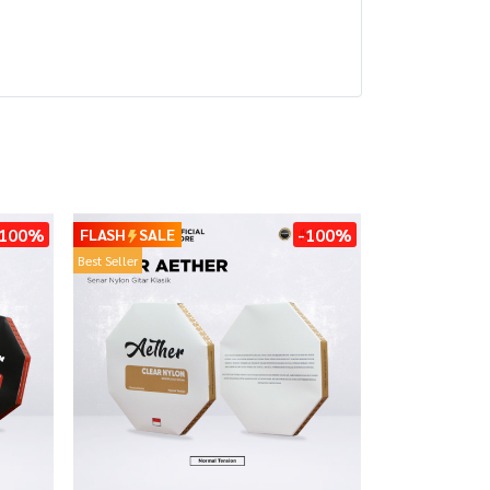
-100%
-100%
FLASH
SALE
Best Seller