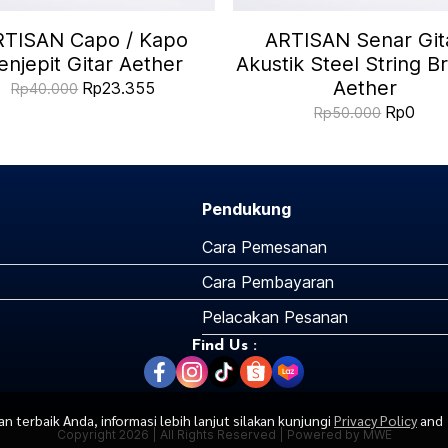
RTISAN Capo / Kapo
ARTISAN Senar Git
enjepit Gitar Aether
Akustik Steel String B
Aether
Rp23.355
Rp40.000
Rp0
Rp50.000
Pendukung
Cara Pemesanan
Cara Pembayaran
Pelacakan Pesanan
Find Us :
terbaik Anda, informasi lebih lanjut silakan kunjungi
Privacy Policy
and
Copyright 2026 | All Rights Reserved | Powered by MWE