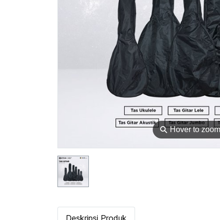
⚲
Hover to zoo
Deskripsi Produk