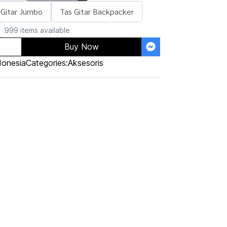
 Gitar Jumbo
Tas Gitar Backpacker
999 items available
Buy Now
donesia
Categories:
Aksesoris