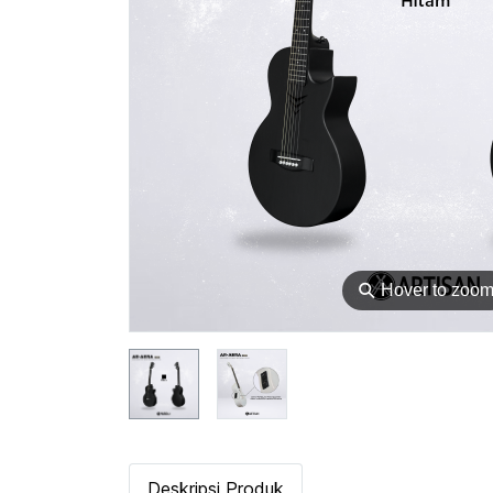
⚲
Hover to zoo
Deskripsi Produk