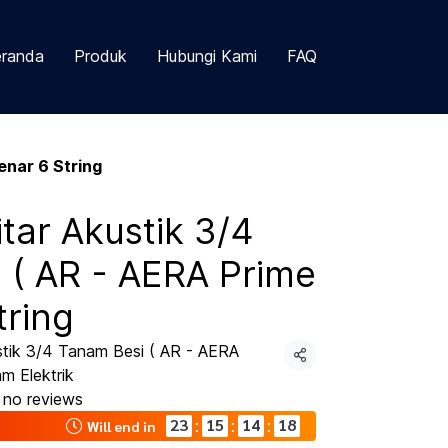
randa
Produk
Hubungi Kami
FAQ
enar 6 String
tar Akustik 3/4
 ( AR - AERA Prime
tring
tik 3/4 Tanam Besi ( AR - AERA
Share
am Elektrik
no reviews
23
15
14
17
:
:
:
Will end in