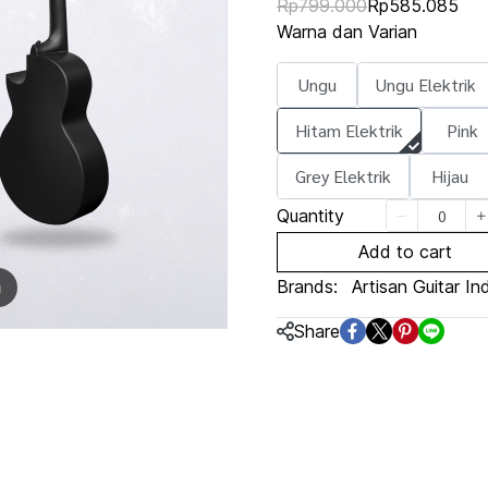
Rp799.000
Rp585.085
Warna dan Varian
Ungu
Ungu Elektrik
Hitam Elektrik
Pink
Grey Elektrik
Hijau
Quantity
Add to cart
Brands:
Artisan Guitar In
m
Share