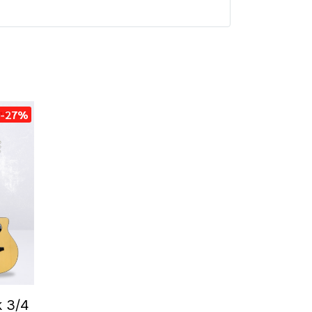
-27%
k 3/4