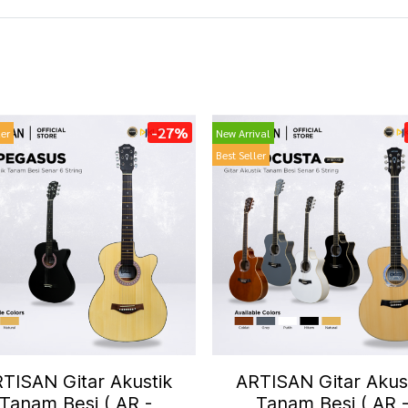
-27%
ler
New Arrival
Best Seller
TISAN Gitar Akustik
ARTISAN Gitar Akus
Tanam Besi ( AR -
Tanam Besi ( AR 