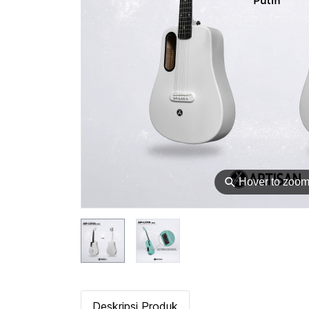
⚲
Hover to zoo
Deskripsi Produk