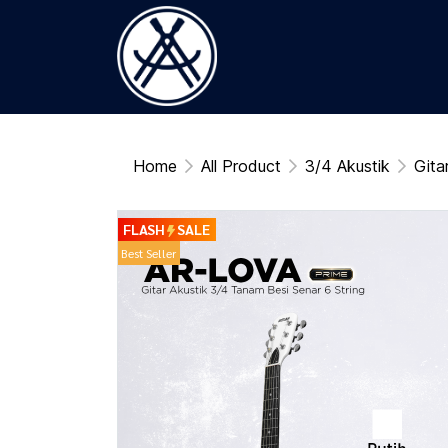
Home
All Product
3/4 Akustik
Gita
FLASH
SALE
Best Seller