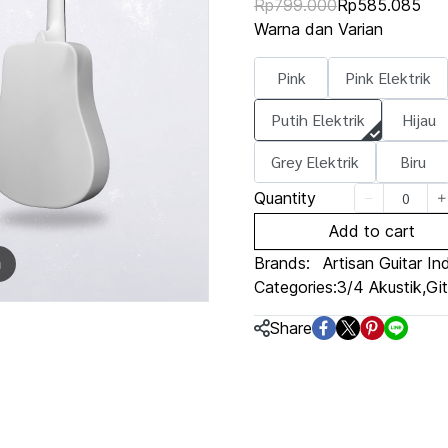
Rp799.000
Rp585.085
Warna dan Varian
Pink
Pink Elektrik
Putih Elektrik
Hijau
Grey Elektrik
Biru
Quantity
Add to cart
Brands:
Artisan Guitar In
m
Categories:
3/4 Akustik
,
Git
Share