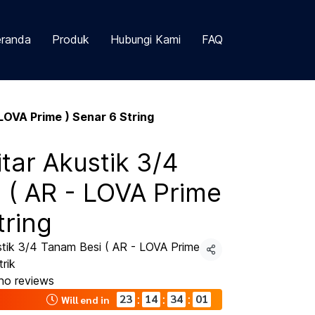
randa
Produk
Hubungi Kami
FAQ
LOVA Prime ) Senar 6 String
tar Akustik 3/4
 ( AR - LOVA Prime
tring
tik 3/4 Tanam Besi ( AR - LOVA Prime
Share
trik
no reviews
23
14
34
01
:
:
:
Will end in