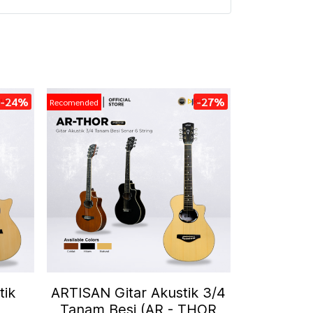
-24%
-27%
Recomended
tik
ARTISAN Gitar Akustik 3/4
-
Tanam Besi (AR - THOR