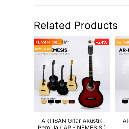
Related Products
-24%
FLASH
SALE
Best Sel
Best Seller
ARTISAN Gitar Akustik
AR
Pemula ( AR - NEMESIS )