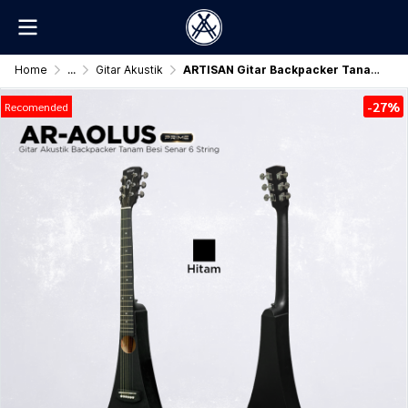
Home
...
Gitar Akustik
ARTISAN Gitar Backpacker Tanam Besi ( AR - AOLUS Prime )
-27%
Recomended