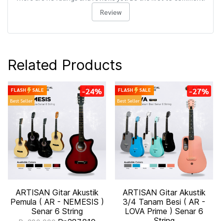
Review
Related Products
-24%
-27%
FLASH
SALE
FLASH
SALE
Best Seller
Best Seller
ARTISAN Gitar Akustik
ARTISAN Gitar Akustik
Pemula ( AR - NEMESIS )
3/4 Tanam Besi ( AR -
Senar 6 String
LOVA Prime ) Senar 6
String