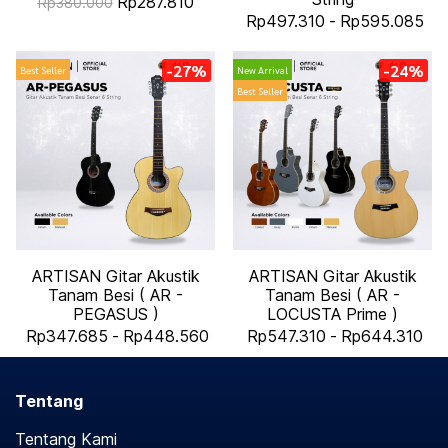
Rp287.810
Rp380.000
Rp497.310
-
Rp595.085
-27%
-24%
Best Seller
New Arrival
Best Seller
ARTISAN Gitar Akustik
ARTISAN Gitar Akustik
Tanam Besi ( AR -
Tanam Besi ( AR -
PEGASUS )
LOCUSTA Prime )
Rp347.685
-
Rp448.560
Rp547.310
-
Rp644.310
Tentang
Tentang Kami