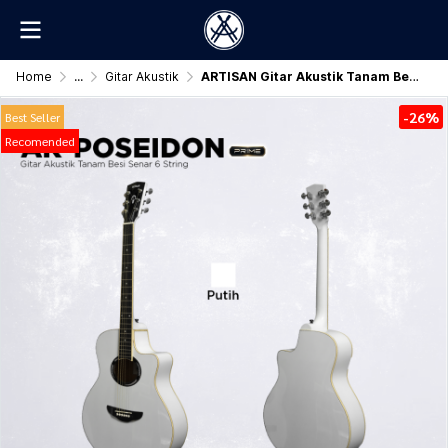
Home
...
Gitar Akustik
ARTISAN Gitar Akustik Tanam Besi ( AR - POSEIDON Prime )
-26%
Best Seller
Recomended