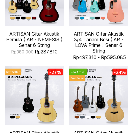
ARTISAN Gitar Akustik
ARTISAN Gitar Akustik
Pemula ( AR - NEMESIS )
3/4 Tanam Besi ( AR -
Senar 6 String
LOVA Prime ) Senar 6
String
Rp287.810
Rp380.000
Rp497.310
-
Rp595.085
-27%
-24%
Best Seller
New Arrival
Best Seller