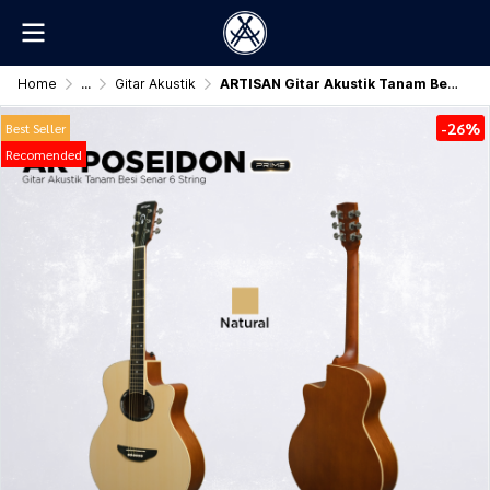
Home
...
Gitar Akustik
ARTISAN Gitar Akustik Tanam Besi ( AR - POSEIDON Prime )
-26%
Best Seller
Recomended