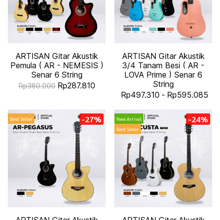
ARTISAN Gitar Akustik
ARTISAN Gitar Akustik
Pemula ( AR - NEMESIS )
3/4 Tanam Besi ( AR -
Senar 6 String
LOVA Prime ) Senar 6
String
Rp287.810
Rp380.000
Rp497.310
-
Rp595.085
-27%
-24%
Best Seller
New Arrival
Best Seller