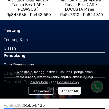
ARTISAN Gitar Akustik
ARTISAN Gitar Akustik
Tanam Besi ( AR -
Tanam Besi ( AR -
PEGASUS )
LOCUSTA Prime )
Rp347.685
-
Rp448.560
Rp547.310
-
Rp644.310
Tentang
Tentang Kami
Ulasan
Pendukung
Cara Pemesanan
Website ini menggunakan kukis untuk pengalaman
Cara Pembayaran
terbaik Anda, informasi lebih lanjut silakan kunjungi
Pelacakan Pesanan
Privacy Policy
and
Cookies Policy
Find Us :
Set Cookies
Accept All
Rp885.000
Rp654.435