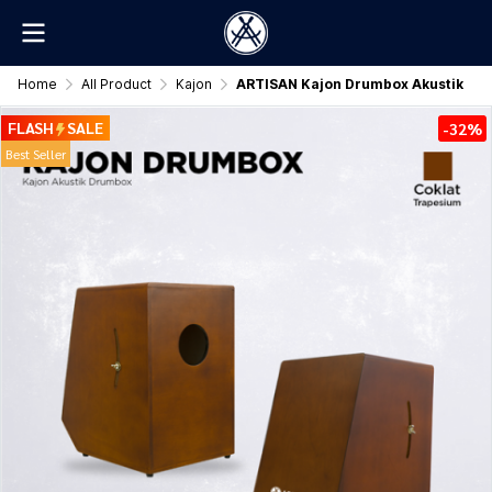
Home
All Product
Kajon
ARTISAN Kajon Drumbox Akustik
FLASH
SALE
-32%
Best Seller