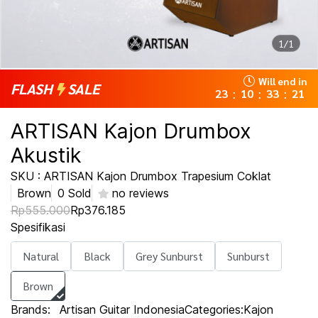
1/1
Will end in
FLASH
SALE
23
10
33
20
:
:
:
ARTISAN Kajon Drumbox
Akustik
SKU : ARTISAN Kajon Drumbox Trapesium Coklat
Brown
0 Sold
no reviews
Rp555.000
Rp376.185
Spesifikasi
Natural
Black
Grey Sunburst
Sunburst
Brown
Brands:
Artisan Guitar Indonesia
Categories:
Kajon