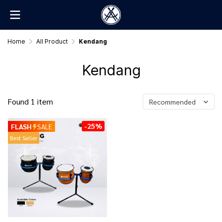
Home
All Product
Kendang
Kendang
Found 1 item
Recommended
-25%
FLASH
SALE
Best Seller